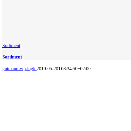
Sortiment
Sortiment
gutmann-wp-login
2019-05-20T08:34:50+02:00
SORTIMENT
Für jeden Betrieb ist die sichere und fachgerechte Lagerung umwe
Einhaltung gesetzlicher Vorschriften bieten