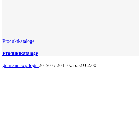
Produktkataloge
Produktkataloge
gutmann-wp-login
2019-05-20T10:35:52+02:00
PRODUKTKATALOGE
Die Schmierstoffverträglichkeit un
für eine verläng
Das Sortiment von Fuchs, Total und Divinol haben sich in der Praxi
eine Auswahl an Produktkatalogen unterteilt in Themen- un
Die Onlin