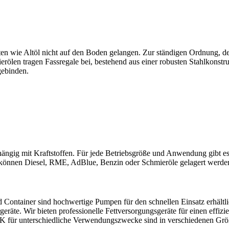
en wie Altöl nicht auf den Boden gelangen. Zur ständigen Ordnung, de
en tragen Fassregale bei, bestehend aus einer robusten Stahlkonstruk
gebinden.
ängig mit Kraftstoffen. Für jede Betriebsgröße und Anwendung gibt es
 können Diesel, RME, AdBlue, Benzin oder Schmieröle gelagert werde
d Container sind hochwertige Pumpen für den schnellen Einsatz erhältli
äte. Wir bieten professionelle Fettversorgungsgeräte für einen effizi
GFK für unterschiedliche Verwendungszwecke sind in verschiedenen Gr