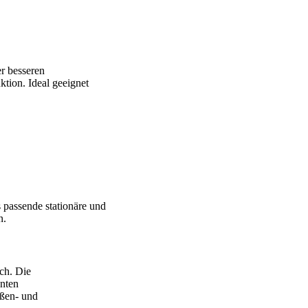
r besseren
tion. Ideal geeignet
 passende stationäre und
n.
ch. Die
enten
ößen- und