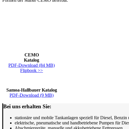
Formen der Marke CEMO lieferbar.
CEMO
Katalog
PDF-Download (84 MB)
Flipbook >>
Samoa-Hallbauer Katalog
PDF-Download (9 MB)
Bei uns erhalten Sie:
stationäre und mobile Tankanlagen speziell für Diesel, Benzin
elektrische, pneumatische und handbetriebene Pumpen für Dies
Abschmiergeräte, manuelle und akkubetriebene Fettpressen