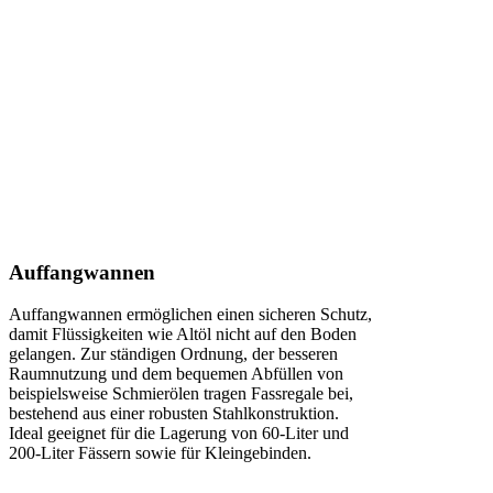
fachgerechte Lagerung
umweltgefährdender Stoffe eine wichtige
Angelegenheit. Zur Einhaltung
gesetzlicher Vorschriften bieten wir
vielfältige Lösungen dazu an.
Auffangwannen
Auffangwannen ermöglichen einen sicheren Schutz,
damit Flüssigkeiten wie Altöl nicht auf den Boden
gelangen. Zur ständigen Ordnung, der besseren
Raumnutzung und dem bequemen Abfüllen von
beispielsweise Schmierölen tragen Fassregale bei,
bestehend aus einer robusten Stahlkonstruktion.
Ideal geeignet für die Lagerung von 60-Liter und
200-Liter Fässern sowie für Kleingebinden.