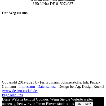
USt-IdNr.: DE 815074087
Der Weg zu uns
Copyright 2019-2023 by Fa. Gutmann Schmierstoffe, Inh. Patrick
Gutmann |
Impressum
|
Datenschutz
| Design bei Ag. Design Rockel
(www.design-rockel.de)
Page load link
Diese Website benutzt Cookies. Wenn Sie die Website weiter
nutzen, gehen wir von Ihrem Einverständnis aus.
OK
Nein