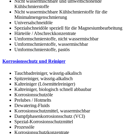
Nicht wassermischbare und umweltschonende
Kühlschmierstoffe
Nicht wassermischbare Kühlschmierstoffe für die
Minimalmengenschmierung
Universalschneidöle
Spezialschneidöle speziell für die Magnesiumbearbeitung
Härteöle / Abschreckkonzentrate
Umformschmierstoffe, nicht wassermischbar
Umformschmierstoffe, wassermischbar
Umformschmierstoffe, pastös
Korrosionsschutz und Reiniger
Tauchbadreiniger, wässrig-alkalisch
Spitzreiniger, wässrig-alkalisch
Kaltreiniger (Lösemittelreiniger)
Kaltreiniger, biologisch schnell abbaubar
Korrosionsschutzöle
Prelubes / Hotmelts
Dewatering-Fluids
Korrosionsschutzmittel, wassermischbar
Dampfphasenkorrosionsschutz (VCI)
Spezial-Korrosionsschutzmittel
Prozessöle
Korrosionsschutzkonzentrate