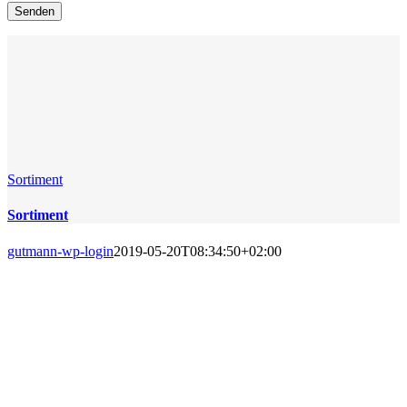
Sortiment
Sortiment
gutmann-wp-login
2019-05-20T08:34:50+02:00
SORTIMENT
Für jeden Betrieb ist die sichere und
fachgerechte Lagerung
umweltgefährdender Stoffe eine wichtige
Angelegenheit. Zur Einhaltung