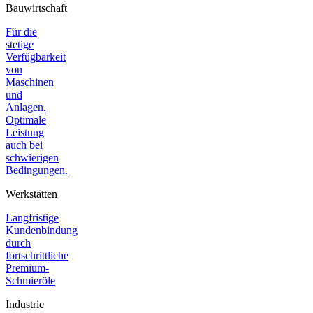
Bauwirtschaft
Für die
stetige
Verfügbarkeit
von
Maschinen
und
Anlagen.
Optimale
Leistung
auch bei
schwierigen
Bedingungen.
Werkstätten
Langfristige
Kundenbindung
durch
fortschrittliche
Premium-
Schmieröle
Industrie