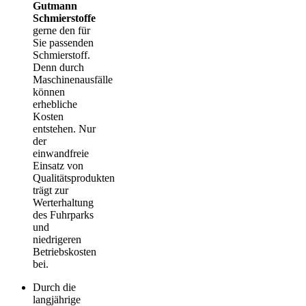
Gutmann
Schmierstoffe
gerne den für
Sie passenden
Schmierstoff.
Denn durch
Maschinenausfälle
können
erhebliche
Kosten
entstehen. Nur
der
einwandfreie
Einsatz von
Qualitätsprodukten
trägt zur
Werterhaltung
des Fuhrparks
und
niedrigeren
Betriebskosten
bei.
Durch die
langjährige