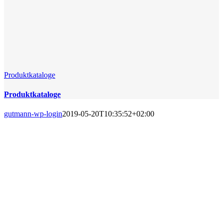
Produktkataloge
Produktkataloge
gutmann-wp-login
2019-05-20T10:35:52+02:00
PRODUKTKATALOGE
Die Schmierstoffverträglichkeit und Abstimmung mit Maschinen
und Anlagen in den täglichen Arbeitsprozessen ist eine wichtige
Voraussetzung
für eine verlängerte Lebensdauer der Aggregate, bestmöglichen
Schutz und optimierte Leistungseffizienz.
Das Sortiment von Fuchs, Total und Divinol haben sich in der