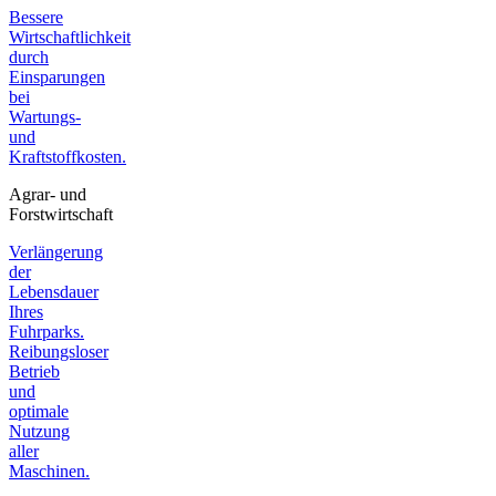
Bessere
Wirtschaftlichkeit
durch
Einsparungen
bei
Wartungs-
und
Kraftstoffkosten.
Agrar- und
Forstwirtschaft
Verlängerung
der
Lebensdauer
Ihres
Fuhrparks.
Reibungsloser
Betrieb
und
optimale
Nutzung
aller
Maschinen.