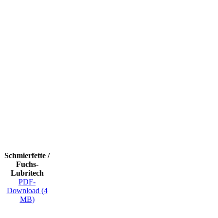
Praxis als besonders zuverlässigen und sicheren Schmierstoff
bewährt. Um die Auswahl des passenden Produkts zu erleichtern,
stellen wir Ihnen eine Auswahl an Produktkatalogen unterteilt in
Themen- und Anwendungsbereiche zur Verfügung. Finden Sie
schnell und einfach alle Produktinformationen, Spezifikationen,
Freigaben, sowie Einsatzempfehlungen der Hersteller.
Die Online-Kataloge können Sie sich hier als PDF herunterladen.
Schauen Sie gleich rein!
Schmierfette /
Fuchs-
Lubritech
PDF-
Download (4
MB)