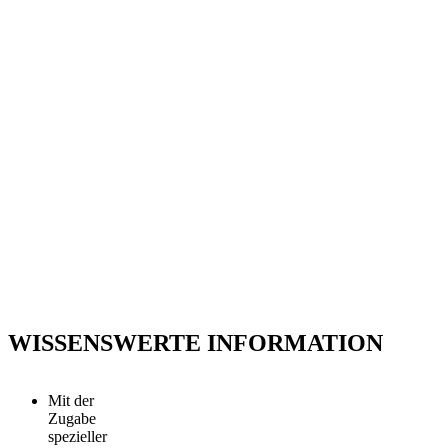
Für viele Anwendungsbereiche verlangen
Fahrzeuge, Maschinen und Anlagen
vorzugsweise besondere Schmiermittel.
Ständige Forschung und
Weiterentwicklung der
Schmiertechnologie sind daher von
großer Bedeutung. Nur der richtige
Schmierstoff macht den Unterschied und
ist Grundvoraussetzung für einen
reibungsarmen und schadensfreien
Betrieb.
WISSENSWERTE INFORMATION
Mit der
Zugabe
spezieller