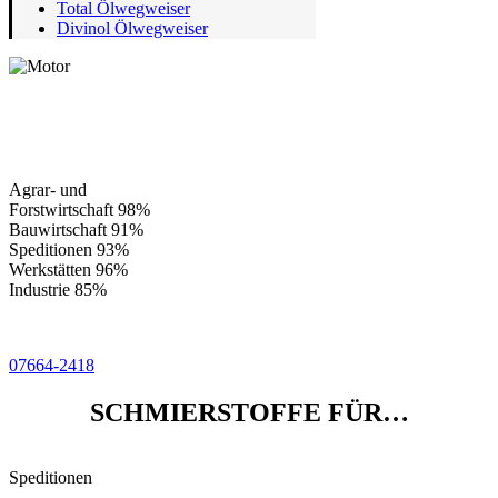
Total Ölwegweiser
Divinol Ölwegweiser
UNSER
LEISTUNGSSPEKTRUM
Agrar- und
Forstwirtschaft
98%
Bauwirtschaft
91%
Speditionen
93%
Werkstätten
96%
Industrie
85%
07664-2418
SCHMIERSTOFFE FÜR…
Speditionen